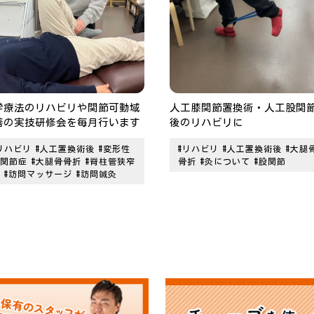
学療法のリハビリや関節可動域
人工膝関節置換術・人工股関
善の実技研修会を毎月行います
後のリハビリに
リハビリ
#人工置換術後
#変形性
#リハビリ
#人工置換術後
#大腿
関節症
#大腿骨骨折
#脊柱管狭窄
骨折
#灸について
#股関節
#訪問マッサージ
#訪問鍼灸