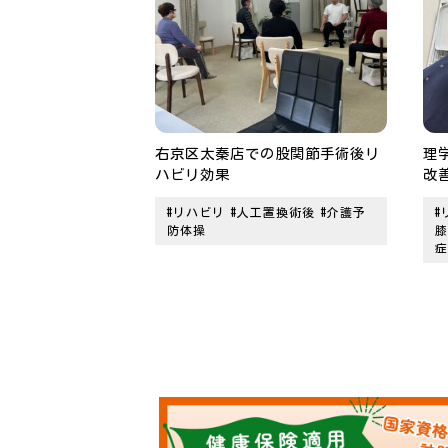
右京区太秦店での股関節手術後リ
理
ハビリ効果
改
#リハビリ
#人工置換術後
#介護予
#
防体操
膝
症