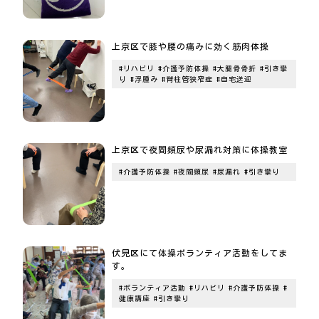
上京区で膝や腰の痛みに効く筋肉体操
#リハビリ
#介護予防体操
#大腿骨骨折
#引き攣
り
#浮腫み
#脊柱管狭窄症
#自宅送迎
上京区で夜間頻尿や尿漏れ対策に体操教室
#介護予防体操
#夜間頻尿
#尿漏れ
#引き攣り
伏見区にて体操ボランティア活動をしてま
す。
#ボランティア活動
#リハビリ
#介護予防体操
#
健康講座
#引き攣り