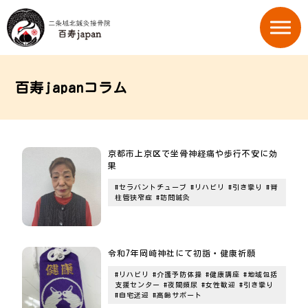
百寿japanコラム
京都市上京区で坐骨神経痛や歩行不安に効
果
#セラバントチューブ
#リハビリ
#引き攣り
#脊
柱管狭窄症
#訪問鍼灸
令和7年岡崎神社にて初詣・健康祈願
#リハビリ
#介護予防体操
#健康講座
#地域包括
支援センター
#夜間頻尿
#女性歓迎
#引き攣り
#自宅送迎
#高齢サポート