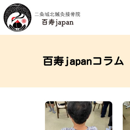
百寿japanコラム