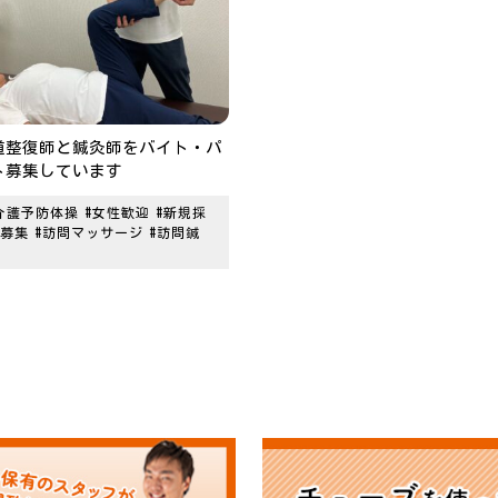
道整復師と鍼灸師をバイト・パ
ト募集しています
介護予防体操
#女性歓迎
#新規採
募集
#訪問マッサージ
#訪問鍼