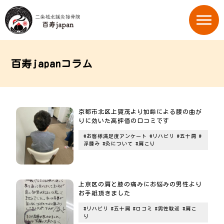
百寿japanコラム
京都市北区上賀茂より加齢による腰の曲が
りに効いた高評価の口コミです
#お客様満足度アンケート
#リハビリ
#五十肩
#
浮腫み
#灸について
#肩こり
上京区の肩と膝の痛みにお悩みの男性より
お手紙頂きました
#リハビリ
#五十肩
#口コミ
#男性歓迎
#肩こ
り