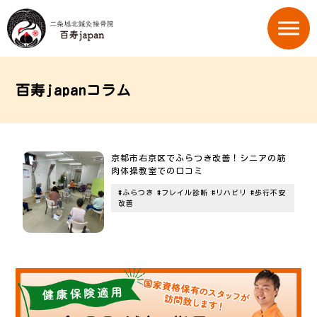
百寿japanコラム
京都市右京区でふらつき改善！シニアの筋
肉体操教室での口コミ
#ふらつき
#フレイル診断
#リハビリ
#歩行不安
改善