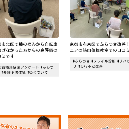
都市北区で膝の痛みから自転車
京都市右京区でふらつき改善
漕げなかった方からの高評価の
ニアの筋肉体操教室での口コ
コミです
#ふらつき
#フレイル診断
#リハ
リ
#歩行不安改善
お客様満足度アンケート
#ふらつ
#介護予防体操
#灸について