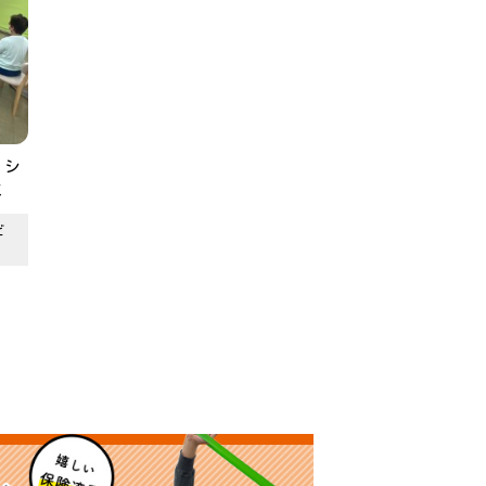
！シ
ミ
ビ