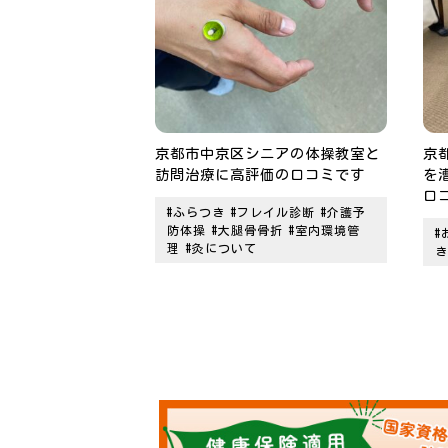
京都市中京区シニアの体操教室と
京
訪問治療に高評価の口コミです
を
口
#ふらつき
#フレイル診断
#介護予
防体操
#大腿骨骨折
#室内環境管
#
理
#灸について
き