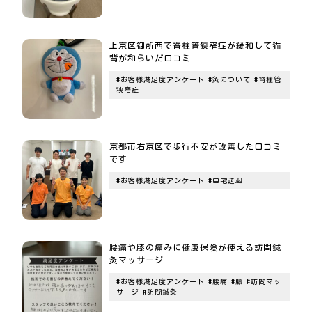
上京区御所西で脊柱管狭窄症が緩和して猫
背が和らいだ口コミ
#お客様満足度アンケート
#灸について
#脊柱管
狭窄症
京都市右京区で歩行不安が改善した口コミ
です
#お客様満足度アンケート
#自宅送迎
腰痛や膝の痛みに健康保険が使える訪問鍼
灸マッサージ
#お客様満足度アンケート
#腰痛
#膝
#訪問マッ
サージ
#訪問鍼灸