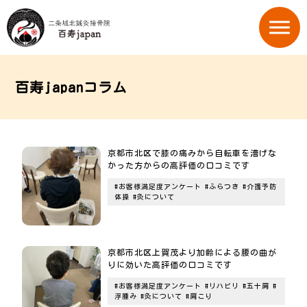
百寿japanコラム
京都市北区で膝の痛みから自転車を漕げな
かった方からの高評価の口コミです
#お客様満足度アンケート
#ふらつき
#介護予防
体操
#灸について
京都市北区上賀茂より加齢による腰の曲が
りに効いた高評価の口コミです
#お客様満足度アンケート
#リハビリ
#五十肩
#
浮腫み
#灸について
#肩こり